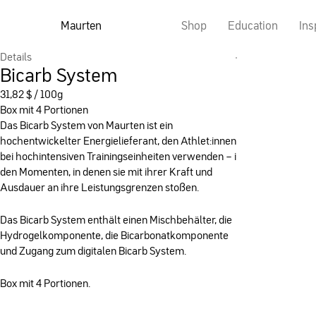
Maurten
Shop
Education
Ins
Details
Bicarb System
31,82
$
/ 100g
Box mit 4 Portionen
Das Bicarb System von Maurten ist ein
hochentwickelter Energielieferant, den Athlet:innen
bei hochintensiven Trainingseinheiten verwenden – in
den Momenten, in denen sie mit ihrer Kraft und
Ausdauer an ihre Leistungsgrenzen stoßen.
Das Bicarb System enthält einen Mischbehälter, die
Hydrogelkomponente, die Bicarbonatkomponente
und Zugang zum digitalen Bicarb System.
Box mit 4 Portionen.