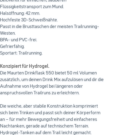
Beißventil für einfachen, sauberen
Flüssigkeitstransport zum Mund.
Halsöffnung: 42 mm.
Hochfeste 3D-Schweißnähte.
Passt in die Brusttaschen der meisten Trailrunning-
Westen.
BPA- und PVC-frei.
Gefrierfähig.
Sportart: Trailrunning.
Konzipiert für Hydrogel.
Die Maurten Drinkflask 550 bietet 50 ml Volumen
zusätzlich, um deinen Drink Mix aufzulösen und dir die
Aufnahme von Hydrogel bei längeren oder
anspruchsvollen Trailruns zu erleichtern.
Die weiche, aber stabile Konstruktion komprimiert
sich beim Trinken und passt sich deiner Körperform
an – für mehr Bewegungsfreiheit und einfacheres
Nachtanken, gerade auf technischem Terrain.
Hydrogel-Tanken auf dem Trail leicht gemacht.