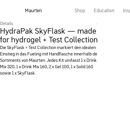
Maurten
Shop
Education
Ins
Details
HydraPak SkyFlask — made
for hydrogel + Test Collection
Die SkyFlask + Test Collection markiert den idealen
Einstieg in das Fueling mit Handflasche innerhalb des
Sortiments von Maurten. Jedes Kit umfasst 1 x Drink
Mix 320, 1 x Drink Mix 160, 2 x Gel 100, 1 x Solid 160
sowie 1 x SkyFlask.