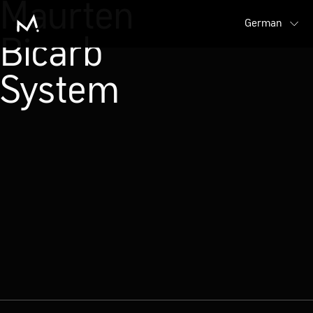
Maurten
German
Bicarb
System