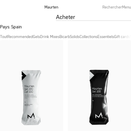
Maurten
Rechercher
Menu
Acheter
Pays: Spain
Tout
Recommended
Gels
Drink Mixes
Bicarb
Solids
Collections
Essentiels
Gift cards