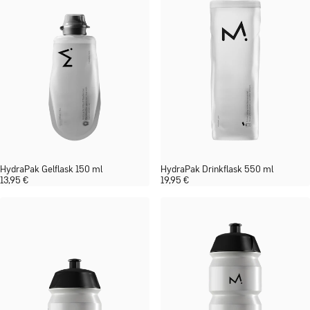
HydraPak Gelflask 150 ml
HydraPak Drinkflask 550 ml
13,95
€
19,95
€