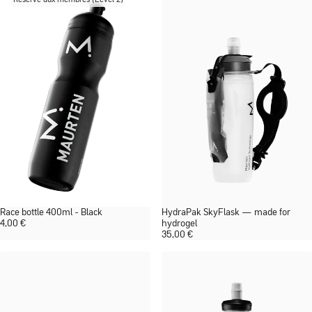
Réservé aux membres (Level 2)
Race bottle 400ml - Black
HydraPak SkyFlask — made for
4,00
€
hydrogel
35,00
€