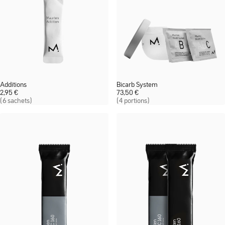
Additions
Bicarb System
2,95
€
73,50
€
(6 sachets)
(4 portions)