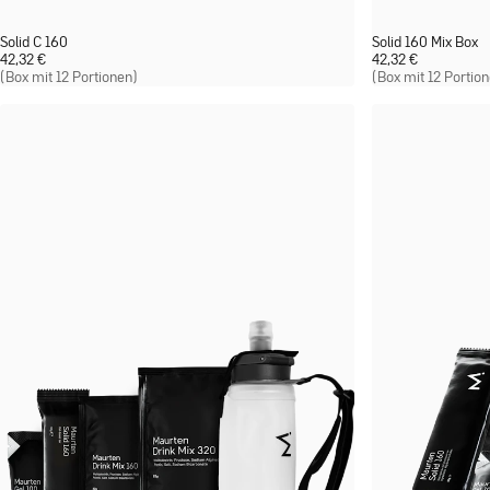
Solid C 160
Solid 160 Mix Box
42,32
€
42,32
€
(Box mit 12 Portionen)
(Box mit 12 Portio