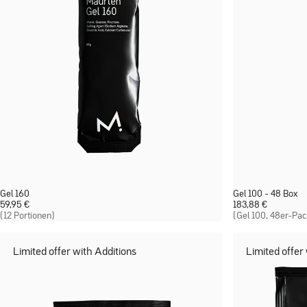
Gel 160
Gel 100 - 48 Box
59,95
€
183,88
€
(12 Portionen)
(Gel 100, 48er-Pa
Limited offer with Additions
Limited offer