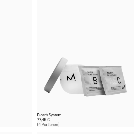
Bicarb System
77,45
€
(4 Portionen)