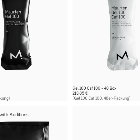
Gel 100 Caf 100 - 48 Box
213,85
€
ckung)
(Gel 100 Caf 100, 48er-Packung)
 with Additions