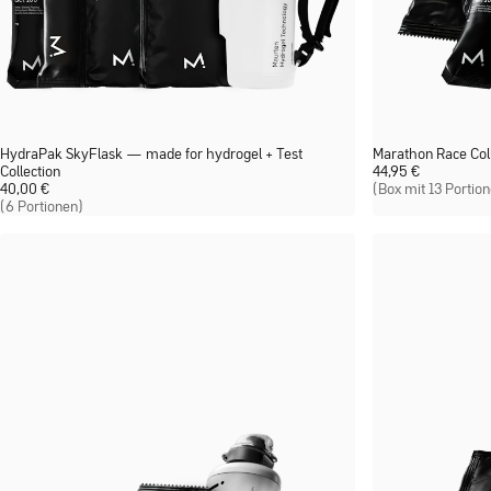
HydraPak SkyFlask — made for hydrogel + Test
Marathon Race Coll
Collection
44,95
€
40,00
€
(Box mit 13 Portio
(6 Portionen)