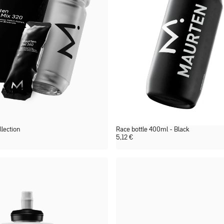
llection
Race bottle 400ml - Black
5,12
€