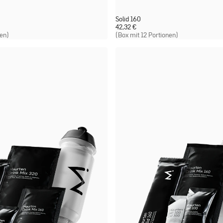
Solid 160
42,32
€
nen)
(Box mit 12 Portionen)