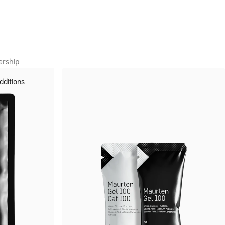
rship
dditions