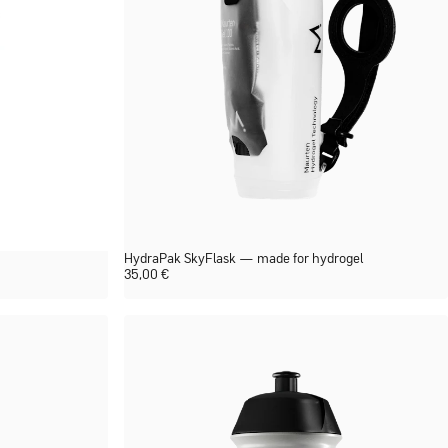
HydraPak SkyFlask — made for hydrogel
35,00
€