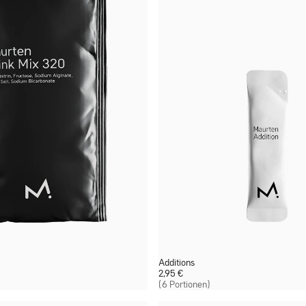
Additions
2,95
€
(6 Portionen)