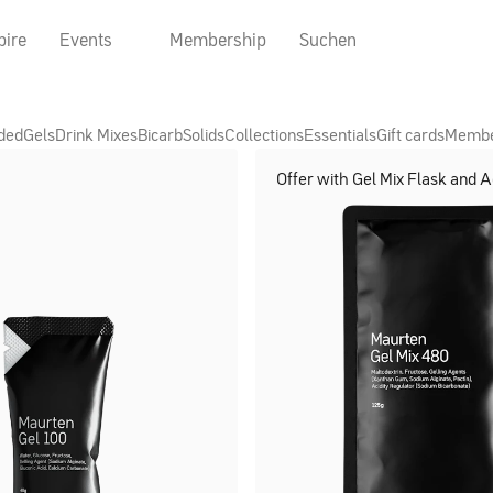
pire
Events
Membership
Suchen
ded
Gels
Drink Mixes
Bicarb
Solids
Collections
Essentials
Gift cards
Membe
Offer with Gel Mix Flask and A